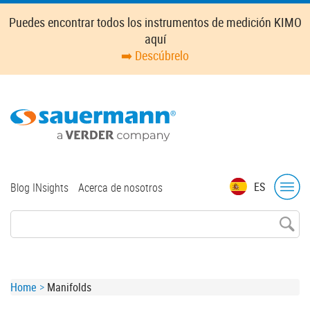
Skip
Puedes encontrar todos los instrumentos de medición KIMO
to
aquí
main
➡️ Descúbrelo
content
Top
ES
Blog INsights
Acerca de nosotros
menu
Breadcrumb
Home
Manifolds