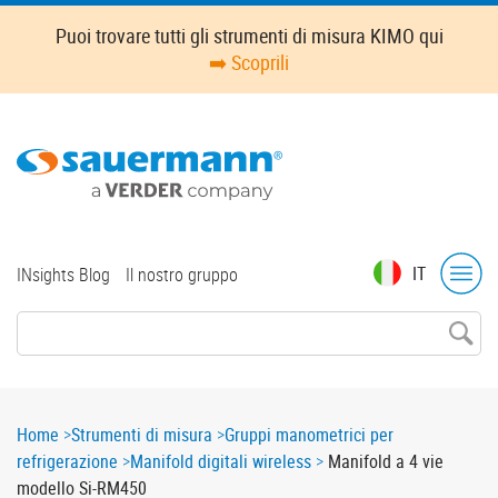
Skip
Puoi trovare tutti gli strumenti di misura KIMO qui
to
➡️ Scoprili
main
content
Top
IT
INsights Blog
Il nostro gruppo
menu
Breadcrumb
Home
Strumenti di misura
Gruppi manometrici per
refrigerazione
Manifold digitali wireless
Manifold a 4 vie
modello Si-RM450