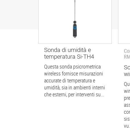
Sonda di umidità e
Co
temperatura Si-TH4
RM
Questa sonda psicrometrica
So
wi
wireless fornisce misurazioni
accurate di temperatura e
Qu
umidità, sia in ambienti interni
wi
che esterni, per interventi su...
pr
as
co
sis
vu.