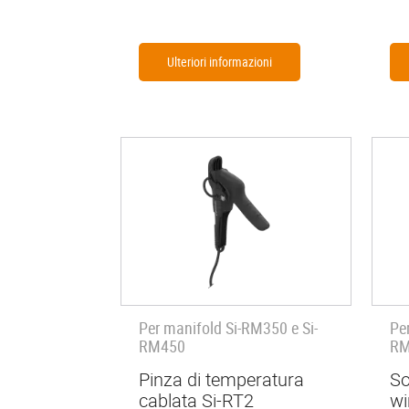
Ulteriori informazioni
Per manifold Si-RM350 e Si-
Pe
RM450
RM
Pinza di temperatura
So
cablata Si-RT2
wi