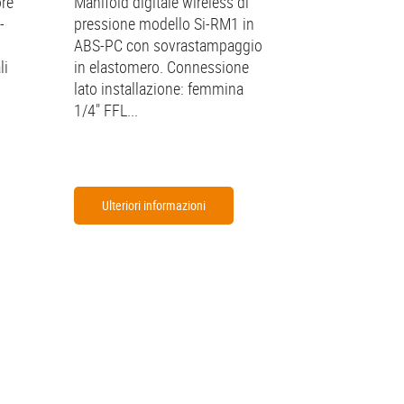
re
Manifold digitale wireless di
-
pressione modello Si-RM1 in
ABS-PC con sovrastampaggio
li
in elastomero. Connessione
lato installazione: femmina
1/4" FFL...
Ulteriori informazioni