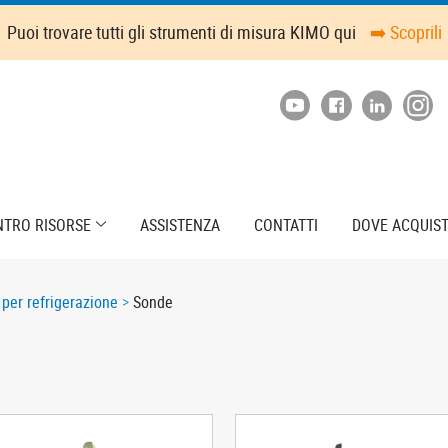
Puoi trovare tutti gli strumenti di misura KIMO qui
➡️ Scoprili
NTRO RISORSE
ASSISTENZA
CONTATTI
DOVE ACQUIS
per refrigerazione
Sonde