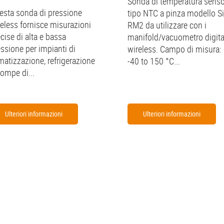
Sonda di temperatura senso
esta sonda di pressione
tipo NTC a pinza modello Si
reless fornisce misurazioni
RM2 da utilizzare con i
cise di alta e bassa
manifold/vacuometro digita
essione per impianti di
wireless. Campo di misura:
matizzazione, refrigerazione
-40 to 150 °C...
pompe di...
Ulteriori informazioni
Ulteriori informazioni