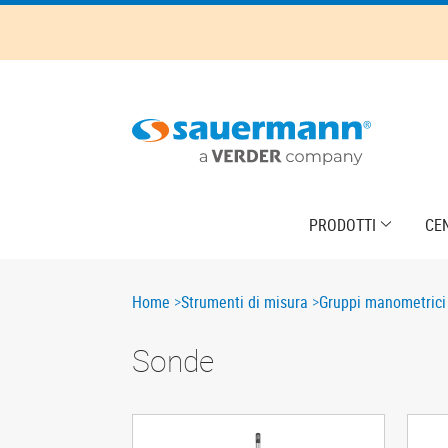
Skip
to
main
content
Main
PRODOTTI
CE
navigation
Breadcrumb
Home
Strumenti di misura
Gruppi manometrici 
Sonde