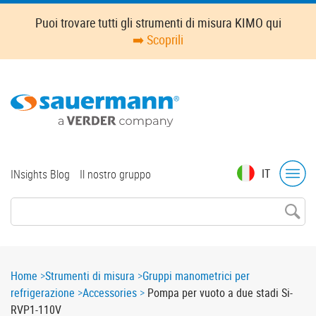
Skip
Puoi trovare tutti gli strumenti di misura KIMO qui
to
➡️ Scoprili
main
content
Top
IT
INsights Blog
Il nostro gruppo
menu
Breadcrumb
Home
Strumenti di misura
Gruppi manometrici per
refrigerazione
Accessories
Pompa per vuoto a due stadi Si-
RVP1-110V