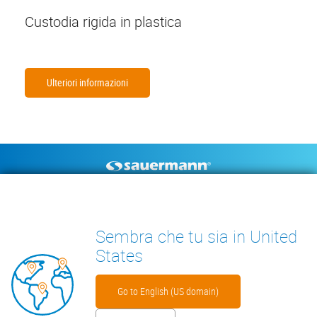
Custodia rigida in plastica
Ulteriori informazioni
Footer
POMPE DI SCARICO
STRUMENTI DI MISURA
CONDENSA
DOCUMENTAZIONE TECNICA
Sembra che tu sia in United
CONTATTO
INSIGHTS
States
Go to English (US domain)