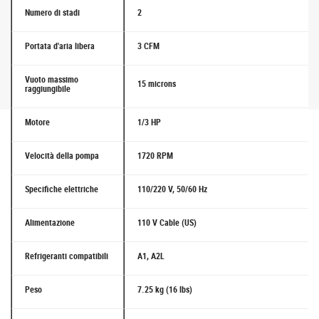
Numero di stadi
2
Portata d'aria libera
3 CFM
Vuoto massimo
15 microns
raggiungibile
Motore
1/3 HP
Velocità della pompa
1720 RPM
Specifiche elettriche
110/220 V, 50/60 Hz
Alimentazione
110 V Cable (US)
Refrigeranti compatibili
A1, A2L
Peso
7.25 kg (16 lbs)