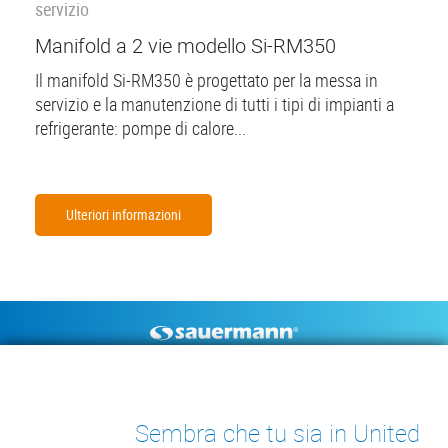
servizio
Manifold a 2 vie modello Si-RM350
Il manifold Si-RM350 è progettato per la messa in
servizio e la manutenzione di tutti i tipi di impianti a
refrigerante: pompe di calore...
Ulteriori informazioni
Footer
POMPE DI SCARICO
STRUMENTI DI MISURA
CONDENSA
DOCUMENTAZIONE TECNICA
Sembra che tu sia in United