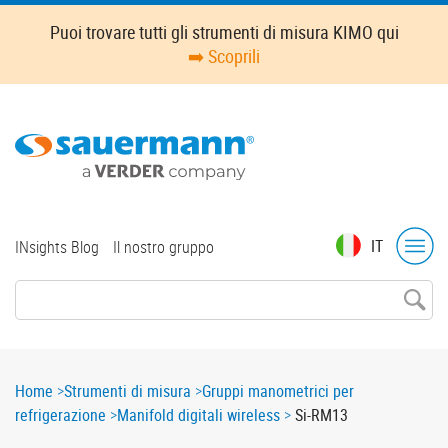
Skip
Puoi trovare tutti gli strumenti di misura KIMO qui
to
➡️ Scoprili
main
content
Top
IT
INsights Blog
Il nostro gruppo
menu
Breadcrumb
Home
Strumenti di misura
Gruppi manometrici per
refrigerazione
Manifold digitali wireless
Si-RM13