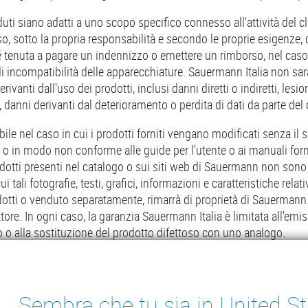
i siano adatti a uno scopo specifico connesso all'attività del cl
so, sotto la propria responsabilità e secondo le proprie esigenze,
 tenuta a pagare un indennizzo o emettere un rimborso, nel caso in 
, di incompatibilità delle apparecchiature. Sauermann Italia non sarà
ivanti dall'uso dei prodotti, inclusi danni diretti o indiretti, lesi
i, danni derivanti dal deterioramento o perdita di dati da parte del 
 nel caso in cui i prodotti forniti vengano modificati senza il s
in modo non conforme alle guide per l'utente o ai manuali forniti. Tu
 prodotti presenti nel catalogo o sui siti web di Sauermann non s
 tali fotografie, testi, grafici, informazioni e caratteristiche rel
odotti o venduto separatamente, rimarrà di proprietà di Sauermann.
tore. In ogni caso, la garanzia Sauermann Italia è limitata all'emis
o o alla sostituzione del prodotto difettoso con uno analogo.
Sembra che tu sia in United S
ter
 DI SCARICO
STRUMENTI DI MISURA