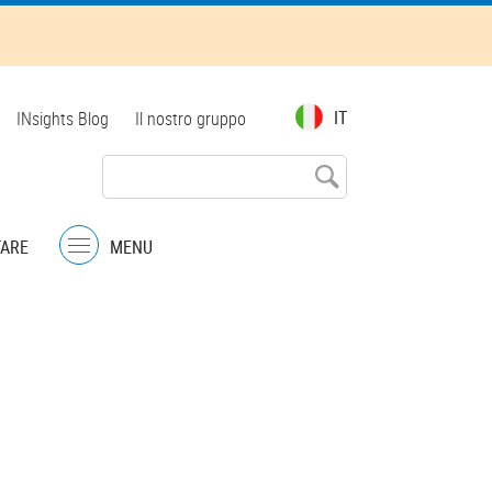
Top
IT
INsights Blog
Il nostro gruppo
menu
TARE
MENU
Menu