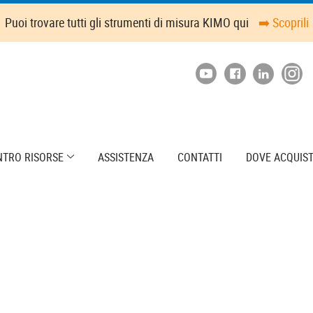
Puoi trovare tutti gli strumenti di misura KIMO qui
➡️ Scoprili
NTRO RISORSE
ASSISTENZA
CONTATTI
DOVE ACQUIS