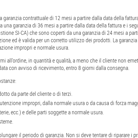
 garanzia contrattuale di 12 mesi a partire dalla data della fatt
una garanzia di 36 mesi a partire dalla data della fattura e i s
tione SI-CA) che sono coperti da una garanzia di 24 mesi a partir
azione ed è valida per un corretto utilizzo dei prodotti. La garanzi
lazione impropri e normale usura.
all'ordine, in quantità e qualità, a meno che il cliente non emetta
data con avviso di ricevimento, entro 8 giorni dalla consegna.
ostanze:
to da parte del cliente o di terzi.
tenzione impropri, dalla normale usura o da causa di forza magg
erie, ecc.) e delle parti soggette a normale usura.
sterne.
prolungare il periodo di garanzia. Non si deve tentare di riparare i