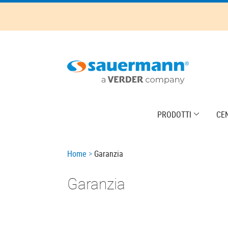
Skip
to
main
content
Main
PRODOTTI
CE
navigation
Breadcrumb
Home
Garanzia
Garanzia