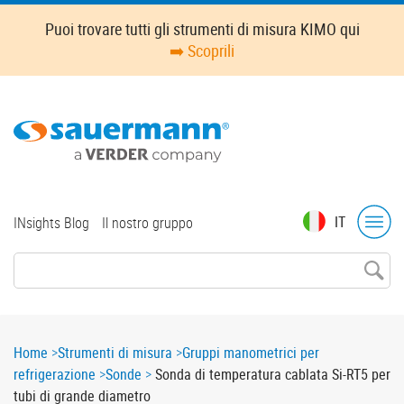
Skip
Puoi trovare tutti gli strumenti di misura KIMO qui
to
➡️ Scoprili
main
content
Top
IT
INsights Blog
Il nostro gruppo
menu
Breadcrumb
Home
Strumenti di misura
Gruppi manometrici per
refrigerazione
Sonde
Sonda di temperatura cablata Si-RT5 per
tubi di grande diametro