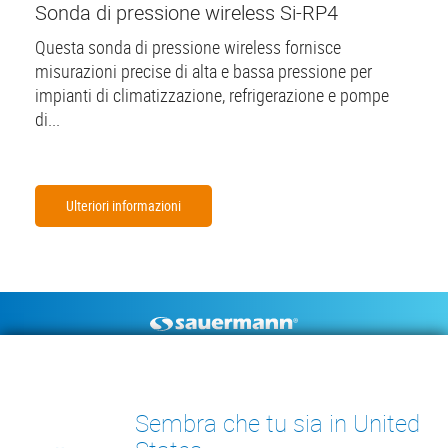
Sonda di pressione wireless Si-RP4
Questa sonda di pressione wireless fornisce
misurazioni precise di alta e bassa pressione per
impianti di climatizzazione, refrigerazione e pompe
di...
Ulteriori informazioni
Footer
POMPE DI SCARICO
STRUMENTI DI MISURA
CONDENSA
DOCUMENTAZIONE TECNICA
Sembra che tu sia in United
CONTATTO
INSIGHTS