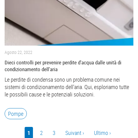
Agosto 22, 2022
Dieci controlli per prevenire perdite d'acqua dalle unità di
condizionamento dell'aria
Le perdite di condensa sono un problema comune nei
sistemi di condizionamento dell'aria. Qui, esploriamo tutte
le possibili cause e le potenziali soluzioni.
Pompe
Pagination
Current
1
Pagina
2
Pagina
3
Prossima
Suivant ›
Last
Ultimo ›