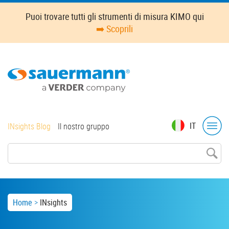
Skip
Puoi trovare tutti gli strumenti di misura KIMO qui
to
➡️ Scoprili
main
content
Top
IT
INsights Blog
Il nostro gruppo
menu
Breadcrumb
Home
INsights