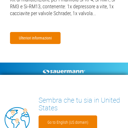
RM3 e Si-RM13, contenente: 1x depressore a vite, 1x
cacciavite per valvole Schrader, 1x valvola...
Ulteriori informazioni
Footer
POMPE DI SCARICO
STRUMENTI DI MISURA
CONDENSA
DOCUMENTAZIONE TECNICA
Sembra che tu sia in United
CONTATTO
INSIGHTS
States
Go to English (US domain)