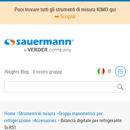
Skip
Puoi trovare tutti gli strumenti di misura KIMO qui
to
➡️ Scoprili
main
content
Top
IT
INsights Blog
Il nostro gruppo
menu
Breadcrumb
Home
Strumenti di misura
Gruppi manometrici per
refrigerazione
Accessories
Bilancia digitale per refrigerante
Si-RS1