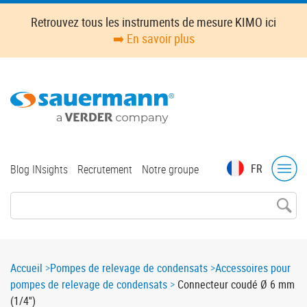
Skip
Retrouvez tous les instruments de mesure KIMO ici
to
➡️ En savoir plus
main
content
Top
FR
Blog INsights
Recrutement
Notre groupe
menu
Breadcrumb
Accueil
Pompes de relevage de condensats
Accessoires pour
pompes de relevage de condensats
Connecteur coudé Ø 6 mm
(1/4'')