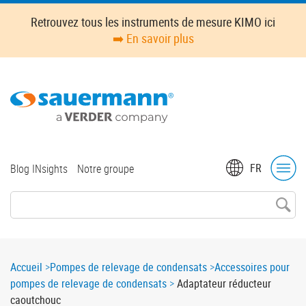
Skip
Retrouvez tous les instruments de mesure KIMO ici
to
➡️ En savoir plus
main
content
Top
FR
Blog INsights
Notre groupe
menu
Breadcrumb
Accueil
Pompes de relevage de condensats
Accessoires pour
pompes de relevage de condensats
Adaptateur réducteur
caoutchouc