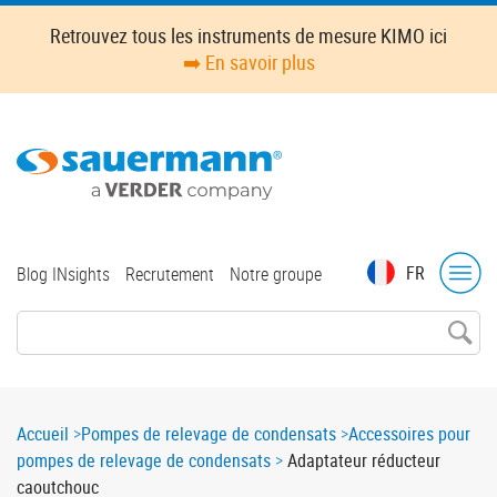
Skip
Retrouvez tous les instruments de mesure KIMO ici
to
➡️ En savoir plus
main
content
Top
FR
Blog INsights
Recrutement
Notre groupe
menu
Breadcrumb
Accueil
Pompes de relevage de condensats
Accessoires pour
pompes de relevage de condensats
Adaptateur réducteur
caoutchouc