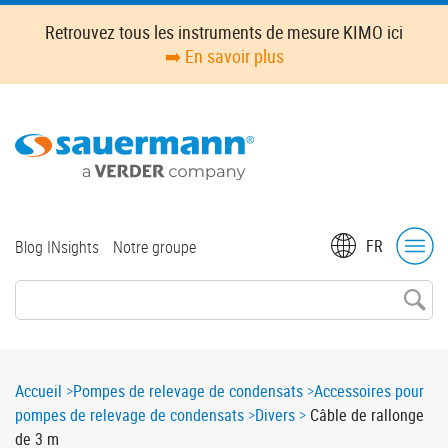
Skip
Retrouvez tous les instruments de mesure KIMO ici
to
➡️ En savoir plus
main
content
Top
FR
Blog INsights
Notre groupe
menu
Breadcrumb
Accueil
Pompes de relevage de condensats
Accessoires pour
pompes de relevage de condensats
Divers
Câble de rallonge
de 3 m