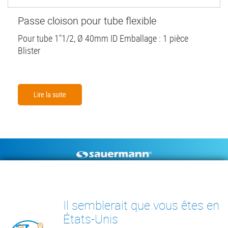
Passe cloison pour tube flexible
Pour tube 1"1/2, Ø 40mm ID Emballage : 1 pièce
Blister
Lire la suite
Footer
POMPES À CONDENSAT
INSTRUMENTS DE MESURE
CENTRE DE RESSOURCES
CONTACT
Il semblerait que vous êtes en
INSIGHTS
États-Unis