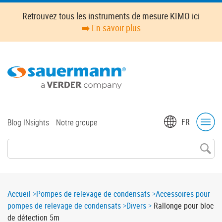
Skip
Retrouvez tous les instruments de mesure KIMO ici
to
➡️ En savoir plus
main
content
Top
FR
Blog INsights
Notre groupe
menu
Breadcrumb
Accueil
Pompes de relevage de condensats
Accessoires pour
pompes de relevage de condensats
Divers
Rallonge pour bloc
de détection 5m