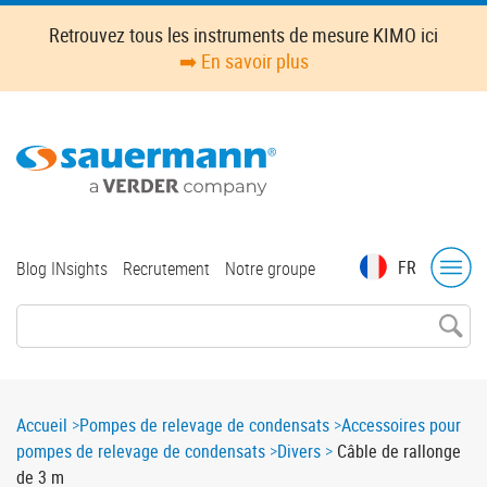
Skip
Retrouvez tous les instruments de mesure KIMO ici
to
➡️ En savoir plus
main
content
Top
FR
Blog INsights
Recrutement
Notre groupe
menu
Breadcrumb
Accueil
Pompes de relevage de condensats
Accessoires pour
pompes de relevage de condensats
Divers
Câble de rallonge
de 3 m