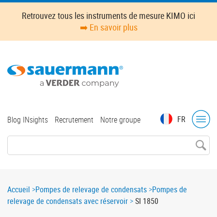
Skip
Retrouvez tous les instruments de mesure KIMO ici
to
➡️ En savoir plus
main
content
Top
FR
Blog INsights
Recrutement
Notre groupe
menu
Breadcrumb
Accueil
Pompes de relevage de condensats
Pompes de
relevage de condensats avec réservoir
SI 1850