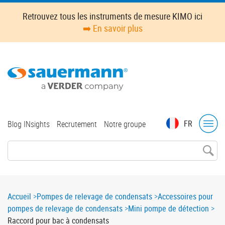
Skip
Retrouvez tous les instruments de mesure KIMO ici
to
➡️ En savoir plus
main
content
Top
FR
Blog INsights
Recrutement
Notre groupe
menu
Breadcrumb
Accueil
Pompes de relevage de condensats
Accessoires pour
pompes de relevage de condensats
Mini pompe de détection
Raccord pour bac à condensats