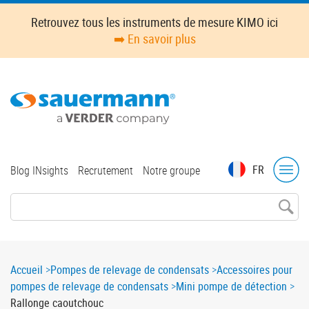
Skip
Retrouvez tous les instruments de mesure KIMO ici
to
➡️ En savoir plus
main
content
Top
FR
Blog INsights
Recrutement
Notre groupe
menu
Breadcrumb
Accueil
Pompes de relevage de condensats
Accessoires pour
pompes de relevage de condensats
Mini pompe de détection
Rallonge caoutchouc