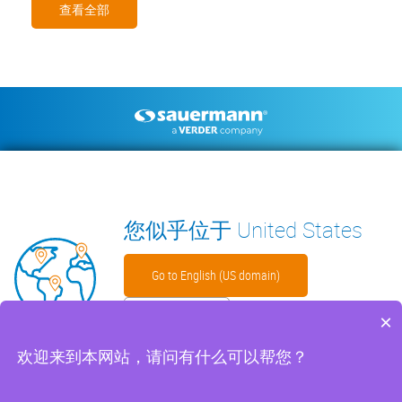
查看全部
Footer
空调冷凝水排水泵
环境测量仪器
技术手册
联系我们
见解
WECHAT
您似乎位于 United States
Go to English (US domain)
留在此处
×
Footer
免责声明
Cookies 文件
沪ICP备2023025212号
隐私政策
欢迎来到本网站，请问有什么可以帮您？
menu
网络安全
保修政策
ISO 9001 证书
一般销售条款