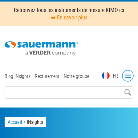
Skip
Retrouvez tous les instruments de mesure KIMO ici
to
➡️ En savoir plus
main
content
Top
FR
Blog INsights
Recrutement
Notre groupe
menu
Breadcrumb
Accueil
INsights