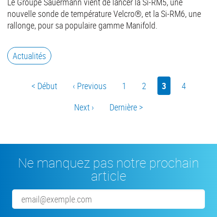
Le Groupe Sauermann vient de lancer la Si-RM5, une
nouvelle sonde de température Velcro®, et la Si-RM6, une
rallonge, pour sa populaire gamme Manifold.
Actualités
Pagination
First
< Début
Previous
‹ Previous
Page
1
Page
2
Page
3
Page
4
page
page
actuelle
Page
Next ›
Last
Dernière >
suivante
page
Ne manquez pas notre prochain
article
Email