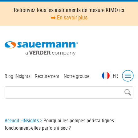
Skip
Retrouvez tous les instruments de mesure KIMO ici
to
➡️ En savoir plus
main
content
Top
FR
Blog INsights
Recrutement
Notre groupe
menu
Breadcrumb
Accueil
INsights
Pourquoi les pompes péristaltiques
fonctionnent-elles parfois à sec ?