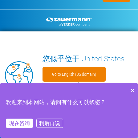
Footer
空调冷凝水排水泵
环境测量仪器
技术手册
联系我们
见解
WECHAT
您似乎位于 United States
Go to English (US domain)
留在此处
×
Footer
免责声明
Cookies 文件
沪ICP备2023025212号
隐私政策
欢迎来到本网站，请问有什么可以帮您？
menu
网络安全
保修政策
ISO 9001 证书
一般销售条款
现在咨询
稍后再说
您需要帮助吗？
ZH