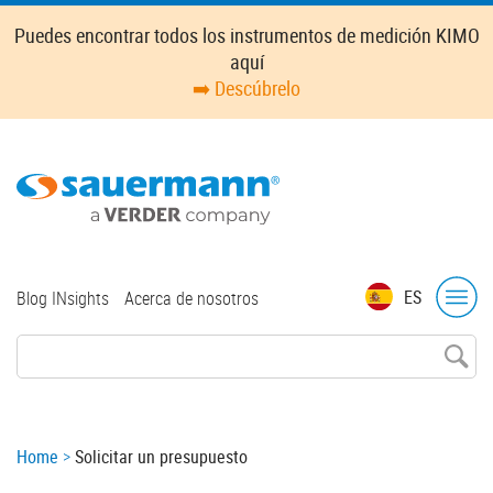
Skip
Puedes encontrar todos los instrumentos de medición KIMO
to
aquí
main
➡️ Descúbrelo
content
Top
ES
Blog INsights
Acerca de nosotros
menu
Breadcrumb
Home
Solicitar un presupuesto