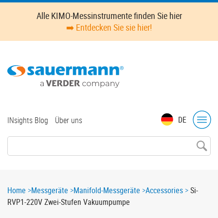
Skip
Alle KIMO-Messinstrumente finden Sie hier
to
➡️ Entdecken Sie sie hier!
main
content
Top
DE
INsights Blog
Über uns
menu
Breadcrumb
Home
Messgeräte
Manifold-Messgeräte
Accessories
Si-
RVP1-220V Zwei-Stufen Vakuumpumpe