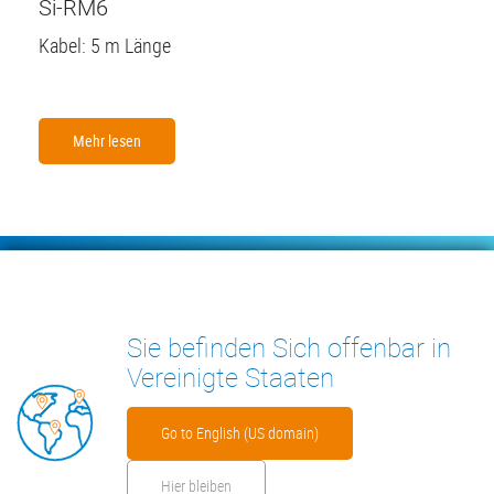
Si-RM6
Kabel: 5 m Länge
Mehr lesen
Footer
KONDENSATPUMPEN
MESSGERÄTE
Sie befinden Sich offenbar in
INSIGHTS
KONTAKT
Vereinigte Staaten
Go to English (US domain)
Hier bleiben