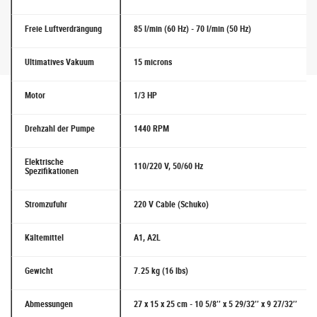
Freie Luftverdrängung
85 l/min (60 Hz) - 70 l/min (50 Hz)
Ultimatives Vakuum
15 microns
Motor
1/3 HP
Drehzahl der Pumpe
1440 RPM
Elektrische
110/220 V, 50/60 Hz
Spezifikationen
Stromzufuhr
220 V Cable (Schuko)
Kältemittel
A1, A2L
Gewicht
7.25 kg (16 lbs)
Abmessungen
27 x 15 x 25 cm - 10 5/8’’ x 5 29/32’’ x 9 27/32’’