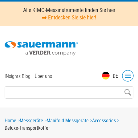
Skip
Alle KIMO-Messinstrumente finden Sie hier
to
➡️ Entdecken Sie sie hier!
main
content
Top
DE
INsights Blog
Über uns
menu
Breadcrumb
Home
Messgeräte
Manifold-Messgeräte
Accessories
Deluxe-Transportkoffer