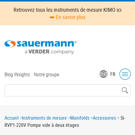
Skip
Retrouvez tous les instruments de mesure KIMO ici
to
➡️ En savoir plus
main
content
Top
FR
Blog INsights
Notre groupe
menu
Breadcrumb
Accueil
Instruments de mesure
Manifolds
Accessories
Si-
RVP1-220V Pompe vide à deux étages