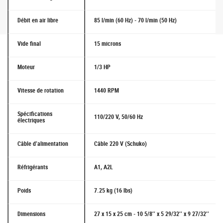
Débit en air libre
85 l/min (60 Hz) - 70 l/min (50 Hz)
Vide final
15 microns
Moteur
1/3 HP
Vitesse de rotation
1440 RPM
Spécifications
110/220 V, 50/60 Hz
électriques
Câble d’alimentation
Câble 220 V (Schuko)
Réfrigérants
A1, A2L
Poids
7.25 kg (16 lbs)
Dimensions
27 x 15 x 25 cm - 10 5/8’’ x 5 29/32’’ x 9 27/32’’