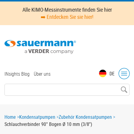
Skip
Alle KIMO-Messinstrumente finden Sie hier
to
➡️ Entdecken Sie sie hier!
main
content
Top
DE
INsights Blog
Über uns
menu
Breadcrumb
Home
Kondensatpumpen
Zubehör Kondensatpumpen
Schlauchverbinder 90° Bogen Ø 10 mm (3/8'')