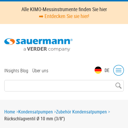
Skip
Alle KIMO-Messinstrumente finden Sie hier
to
➡️ Entdecken Sie sie hier!
main
content
Top
DE
INsights Blog
Über uns
menu
Breadcrumb
Home
Kondensatpumpen
Zubehör Kondensatpumpen
Rückschlagventil Ø 10 mm (3/8'')