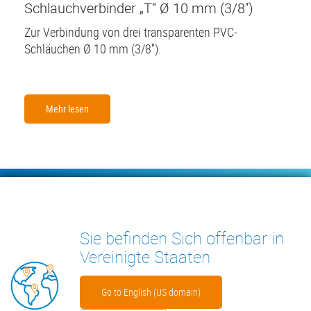
Schlauchverbinder „T“ Ø 10 mm (3/8'')
Zur Verbindung von drei transparenten PVC-
Schläuchen Ø 10 mm (3/8'').
Mehr lesen
Footer
KONDENSATPUMPEN
MESSGERÄTE
Sie befinden Sich offenbar in
INSIGHTS
KONTAKT
Vereinigte Staaten
Go to English (US domain)