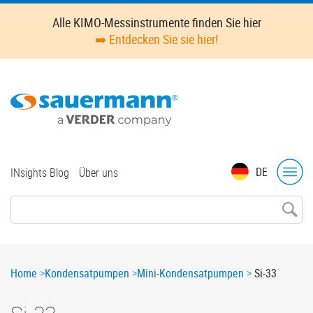
Skip
Alle KIMO-Messinstrumente finden Sie hier
to
➡️ Entdecken Sie sie hier!
main
content
Top
DE
INsights Blog
Über uns
menu
Breadcrumb
Home
Kondensatpumpen
Mini-Kondensatpumpen
Si-33