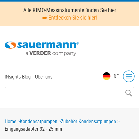
Skip
Alle KIMO-Messinstrumente finden Sie hier
to
➡️ Entdecken Sie sie hier!
main
content
Top
DE
INsights Blog
Über uns
menu
Breadcrumb
Home
Kondensatpumpen
Zubehör Kondensatpumpen
Eingangsadapter 32 - 25 mm