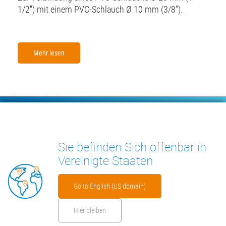
1/2'') mit einem PVC-Schlauch Ø 10 mm (3/8'').
Mehr lesen
Footer
KONDENSATPUMPEN
MESSGERÄTE
Sie befinden Sich offenbar in
INSIGHTS
KONTAKT
Vereinigte Staaten
Go to English (US domain)
Hier bleiben