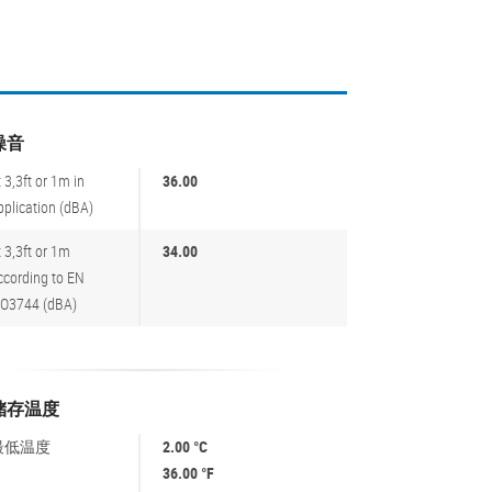
噪音
t 3,3ft or 1m in
36.00
pplication (dBA)
t 3,3ft or 1m
34.00
ccording to EN
SO3744 (dBA)
储存温度
最低温度
2.00 °C
36.00 °F