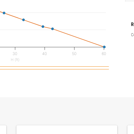
C
30
40
50
60
H (ft)