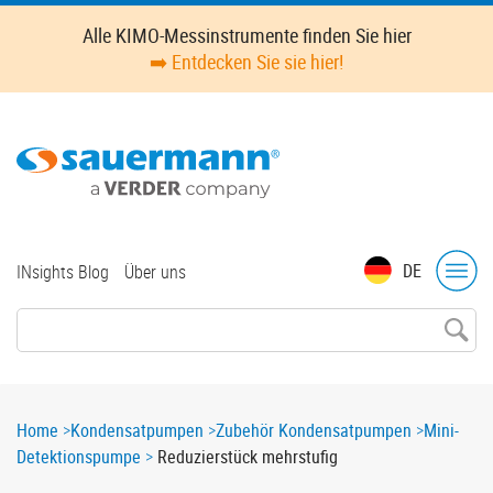
Skip
Alle KIMO-Messinstrumente finden Sie hier
to
➡️ Entdecken Sie sie hier!
main
content
Top
DE
INsights Blog
Über uns
menu
Breadcrumb
Home
Kondensatpumpen
Zubehör Kondensatpumpen
Mini-
Detektionspumpe
Reduzierstück mehrstufig