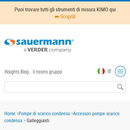
Skip
Puoi trovare tutti gli strumenti di misura KIMO qui
to
➡️ Scoprili
main
content
Top
IT
INsights Blog
Il nostro gruppo
menu
Breadcrumb
Home
Pompe di scarico condensa
Accessori pompe scarico
condensa
Galleggianti