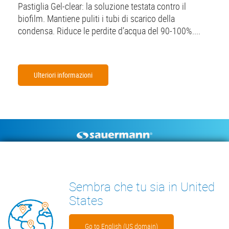
Pastiglia Gel-clear: la soluzione testata contro il
biofilm. Mantiene puliti i tubi di scarico della
condensa. Riduce le perdite d’acqua del 90-100%....
Ulteriori informazioni
Footer
POMPE DI SCARICO
STRUMENTI DI MISURA
CONDENSA
DOCUMENTAZIONE TECNICA
Sembra che tu sia in United
CONTATTO
INSIGHTS
States
Go to English (US domain)