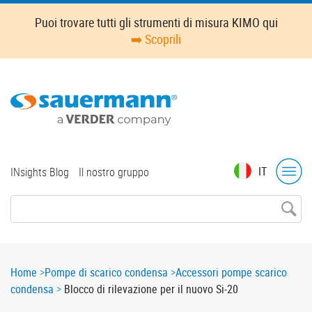
Skip
Puoi trovare tutti gli strumenti di misura KIMO qui
to
➡️ Scoprili
main
content
Top
IT
INsights Blog
Il nostro gruppo
menu
Breadcrumb
Home
Pompe di scarico condensa
Accessori pompe scarico
condensa
Blocco di rilevazione per il nuovo Si-20