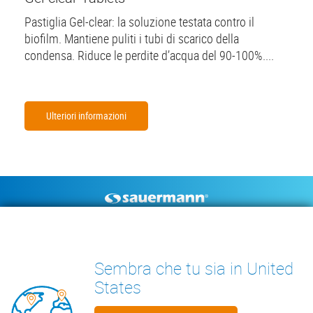
Pastiglia Gel-clear: la soluzione testata contro il
biofilm. Mantiene puliti i tubi di scarico della
condensa. Riduce le perdite d’acqua del 90-100%....
Ulteriori informazioni
Footer
POMPE DI SCARICO
STRUMENTI DI MISURA
CONDENSA
DOCUMENTAZIONE TECNICA
Sembra che tu sia in United
CONTATTO
INSIGHTS
States