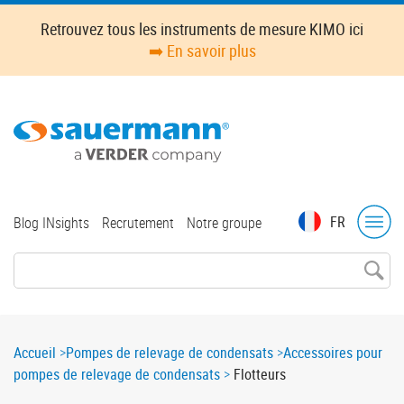
Skip
Retrouvez tous les instruments de mesure KIMO ici
to
➡️ En savoir plus
main
content
Top
FR
Blog INsights
Recrutement
Notre groupe
menu
Breadcrumb
Accueil
Pompes de relevage de condensats
Accessoires pour
pompes de relevage de condensats
Flotteurs