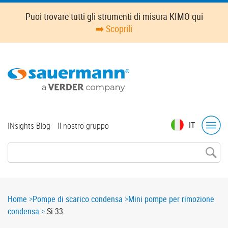
Skip
Puoi trovare tutti gli strumenti di misura KIMO qui
to
➡️ Scoprili
main
content
Top
IT
INsights Blog
Il nostro gruppo
menu
Breadcrumb
Home
Pompe di scarico condensa
Mini pompe per rimozione
condensa
Si-33