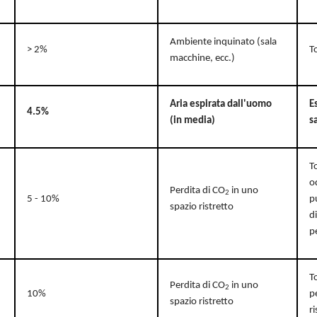
Ambiente inquinato (sala
> 2%
T
macchine, ecc.)
Aria espirata dall'uomo
E
4.5%
(in media)
s
T
o
Perdita di CO
in uno
2
5 - 10%
p
spazio ristretto
d
p
T
Perdita di CO
in uno
2
10%
p
spazio ristretto
r