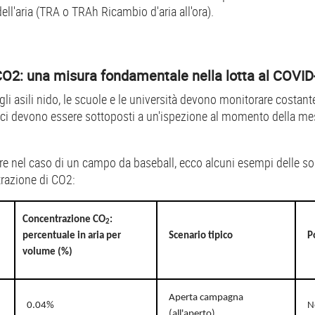
ll'aria (TRA o TRAh Ricambio d'aria all'ora).
CO2: una misura fondamentale nella lotta al COVID
i, gli asili nido, le scuole e le università devono monitorare cost
ifici devono essere sottoposti a un'ispezione al momento della mes
fre nel caso di un campo da baseball, ecco alcuni esempi delle sog
trazione di CO2:
Concentrazione CO
:
2
percentuale in aria per
Scenario tipico
P
volume (%)
Aperta campagna
0.04%
N
(all'aperto)