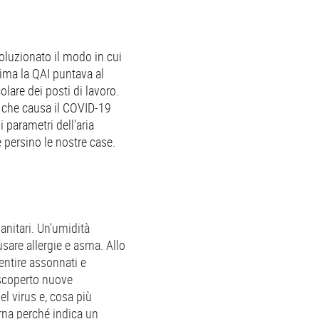
voluzionato il modo in cui
rima la QAI puntava al
olare dei posti di lavoro.
s che causa il COVID-19
 parametri dell'aria
 e persino le nostre case.
anitari. Un'umidità
usare allergie e asma. Allo
entire assonnati e
 scoperto nuove
el virus e, cosa più
erna perché indica un