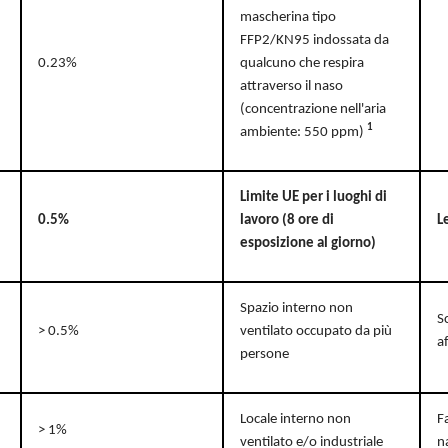
mascherina tipo
FFP2/KN95 indossata da
0.23%
qualcuno che respira
attraverso il naso
(concentrazione nell'aria
1
ambiente: 550 ppm)
Limite UE per i luoghi di
0.5%
lavoro (8 ore di
L
esposizione al giorno)
Spazio interno non
S
> 0.5%
ventilato occupato da più
a
persone
Locale interno non
Fa
> 1%
ventilato e/o industriale
n