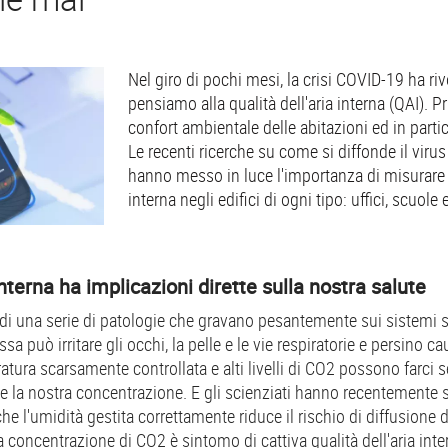
Nel giro di pochi mesi, la crisi COVID-19 ha ri
pensiamo alla qualità dell'aria interna (QAI). P
confort ambientale delle abitazioni ed in partic
Le recenti ricerche su come si diffonde il viru
hanno messo in luce l'importanza di misurare i
interna negli edifici di ogni tipo: uffici, scuole
interna ha implicazioni dirette sulla nostra salute
 di una serie di patologie che gravano pesantemente sui sistemi s
a può irritare gli occhi, la pelle e le vie respiratorie e persino ca
ura scarsamente controllata e alti livelli di CO2 possono farci s
e la nostra concentrazione. E gli scienziati hanno recentemente
e l'umidità gestita correttamente riduce il rischio di diffusione d
a concentrazione di CO2 è sintomo di cattiva qualità dell'aria int