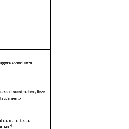
eggera sonnolenza
carsa concentrazione, lieve
ffaticamento
tica, mal di testa,
4
ausea