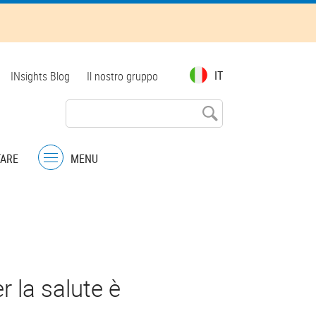
Top
IT
INsights Blog
Il nostro gruppo
menu
TARE
MENU
Menu
r la salute è