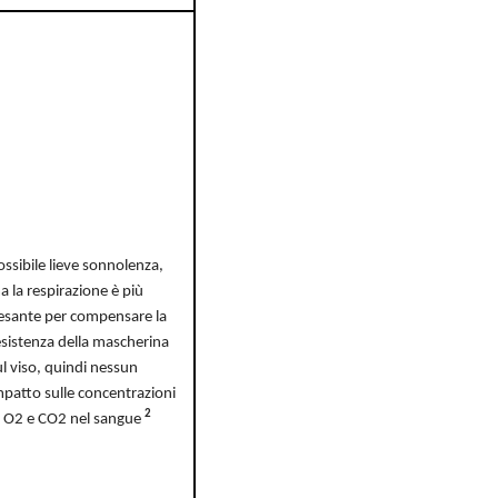
ossibile lieve sonnolenza,
a la respirazione è più
esante per compensare la
esistenza della mascherina
ul viso, quindi nessun
mpatto sulle concentrazioni
2
i O2 e CO2 nel sangue