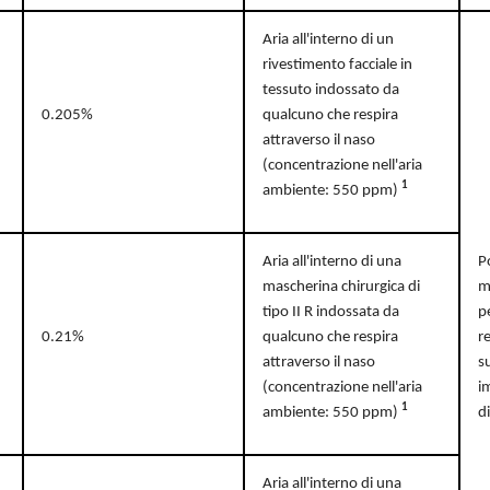
Aria all'interno di un
rivestimento facciale in
tessuto indossato da
0.205%
qualcuno che respira
attraverso il naso
(concentrazione nell'aria
1
ambiente: 550 ppm)
Aria all'interno di una
P
mascherina chirurgica di
m
tipo II R indossata da
p
0.21%
qualcuno che respira
r
attraverso il naso
s
(concentrazione nell'aria
i
1
ambiente: 550 ppm)
d
Aria all'interno di una