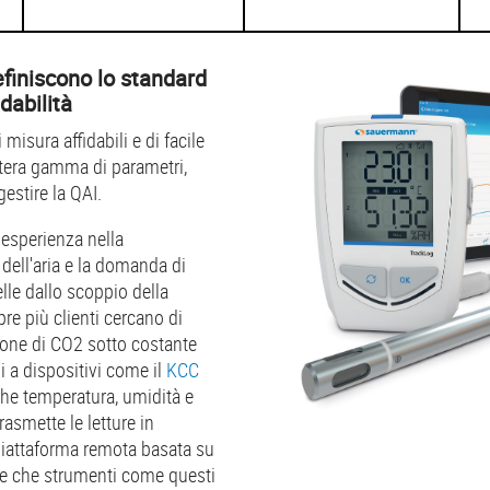
efiniscono lo standard
dabilità
 misura affidabili e di facile
ntera gamma di parametri,
gestire la QAI.
esperienza nella
 dell'aria e la domanda di
elle dallo scoppio della
e più clienti cercano di
one di CO2 sotto costante
i a dispositivi come il
KCC
che temperatura, umidità e
asmette le letture in
piattaforma remota basata su
e che strumenti come questi