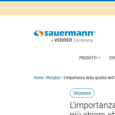
Skip
to
main
content
Main
PRODOTTI
CE
navigation
Breadcrumb
Home
INsights
L'importanza della qualità dell'
Strumenti
L'importanza 
più chiara c