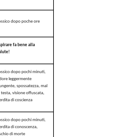
ossico dopo poche ore
spirare fa bene alla
alute!
ossico dopo pochi minuti,
dore leggermente
ungente, spossatezza, mal
i testa, visione offuscata,
erdita di coscienza
ossico dopo pochi minuti,
erdita di conoscenza,
ischio di morte