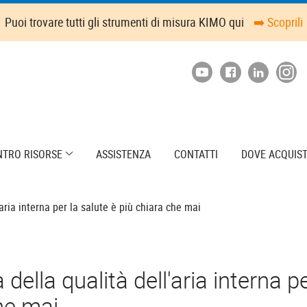
Puoi trovare tutti gli strumenti di misura KIMO qui
➡️ Scoprili
NTRO RISORSE
ASSISTENZA
CONTATTI
DOVE ACQUIS
aria interna per la salute è più chiara che mai
della qualità dell'aria interna pe
he mai