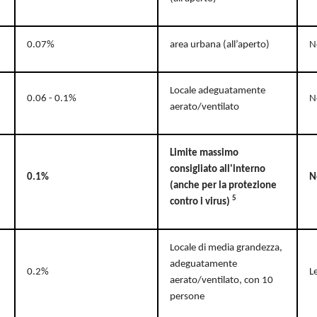
0.07%
area urbana (all’aperto)
N
Locale adeguatamente
0.06 - 0.1%
N
aerato/ventilato
Limite massimo
consigliato all'interno
0.1%
N
(anche per la protezione
5
contro i virus)
Locale di media grandezza,
adeguatamente
0.2%
L
aerato/ventilato, con 10
persone