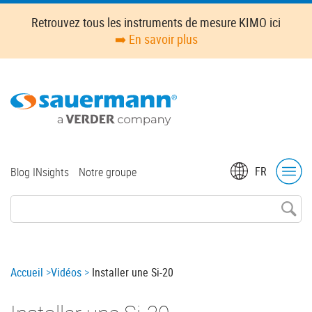
Skip
Retrouvez tous les instruments de mesure KIMO ici
to
➡️ En savoir plus
main
content
Top
FR
Blog INsights
Notre groupe
menu
Breadcrumb
Accueil
Vidéos
Installer une Si-20