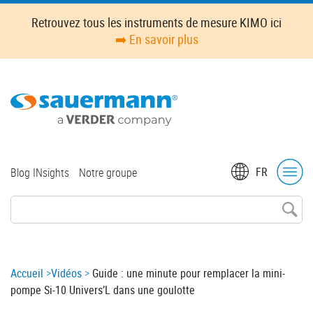
Skip
Retrouvez tous les instruments de mesure KIMO ici
to
➡️ En savoir plus
main
content
Top
FR
Blog INsights
Notre groupe
menu
Breadcrumb
Accueil
Vidéos
Guide : une minute pour remplacer la mini-
pompe Si-10 Univers’L dans une goulotte