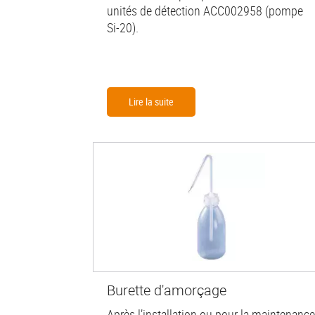
unités de détection ACC002958 (pompe
Si-20).
Lire la suite
Burette d'amorçage
Après l’installation ou pour la maintenance