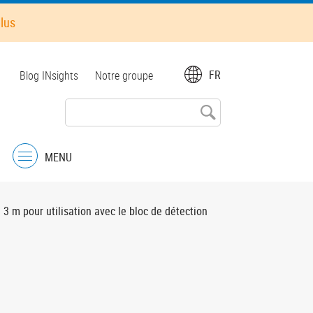
plus
Top
FR
Blog INsights
Notre groupe
menu
MENU
Menu
3 m pour utilisation avec le bloc de détection