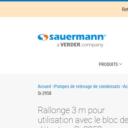
Skip
Re
to
main
content
Main
PRODUITS
navigation
Breadcrumb
Accueil
Pompes de relevage de condensats
Ac
Si-2958
Rallonge 3 m pour
utilisation avec le bloc d