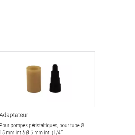
Adaptateur
Pour pompes péristaltiques, pour tube Ø
15 mm int à Ø 6 mm int. (1/4”)