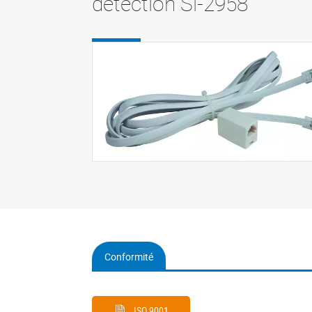
détection Si-2958
Conformité
(onglet
actif)
ISO 9001