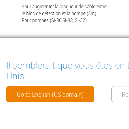
Pour augmenter la longueur de câble entre
le bloc de détection et la pompe (5m).
Pour pompes (Si-30,Si-33, Si-52)
Lire la suite
Il semblerait que vous êtes en 
Unis
ter
ES À CONDENSAT
INSTRUMENTS DE MESURE
E DE RESSOURCES
CONTACT
Go to English (US domain)
Re
HTS