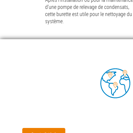
d’une pompe de relevage de condensats,
cette burette est utile pour le nettoyage du
système.
Lire la suite
Foo
POMP
CENTR
INSIG