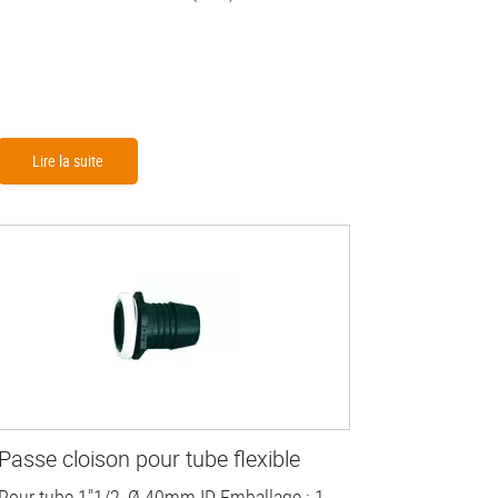
Lire la suite
Passe cloison pour tube flexible
Pour tube 1"1/2, Ø 40mm ID Emballage : 1