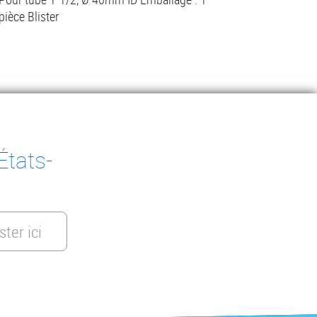
pièce Blister
Lire la suite
États-
ster ici