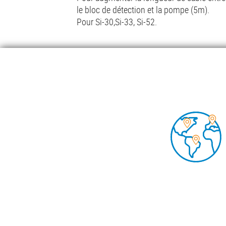
le bloc de détection et la pompe (5m).
Pour Si-30,Si-33, Si-52.
Lire la suite
Foo
POMP
DOCU
INSIG