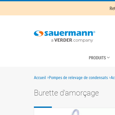
Skip
Re
to
main
content
Main
PRODUITS
navigation
Breadcrumb
Accueil
Pompes de relevage de condensats
Ac
Burette d'amorçage