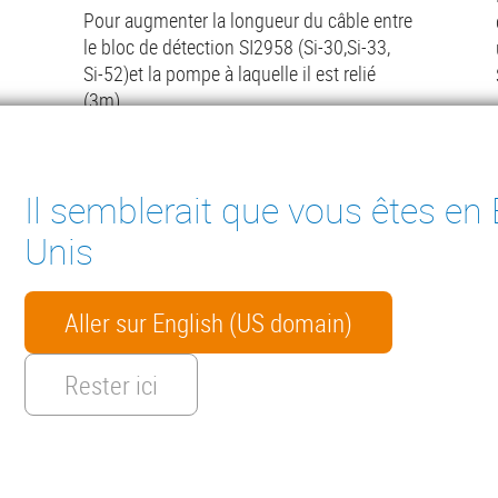
Pour augmenter la longueur du câble entre
le bloc de détection SI2958 (Si-30,Si-33,
Si-52)et la pompe à laquelle il est relié
(3m)
Lire la suite
Il semblerait que vous êtes en 
Unis
Aller sur English (US domain)
ter
ES À CONDENSAT
INSTRUMENTS DE MESURE
MENTS TECHNIQUES
CONTACT
Rester ici
HTS