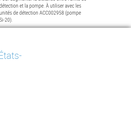
détection et la pompe. À utiliser avec les
unités de détection ACC002958 (pompe
Si-20).
Lire la suite
États-
Demander un devis