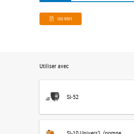
(onglet
actif)
ISO 9001
Utiliser avec
Si-52
Si-10 Univers'L (pompe