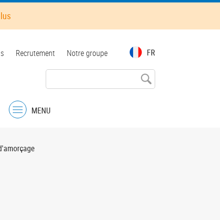
plus
FR
ts
Recrutement
Notre groupe
MENU
Menu
d'amorçage