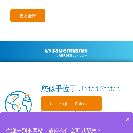
查看全部
Footer
空调冷凝水排水泵
环境测量仪器
技术手册
联系我们
见解
WECHAT
您似乎位于 United States
Go to English (US domain)
留在此处
×
Footer
免责声明
Cookies 文件
沪ICP备2023025212号
隐私政策
欢迎来到本网站，请问有什么可以帮您？