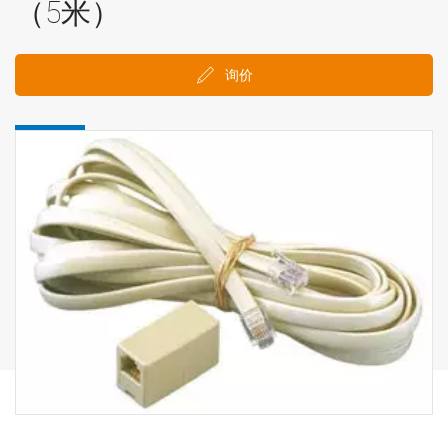
（5米）
询价