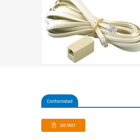
Conformidad
(active
tab)
ISO 9001