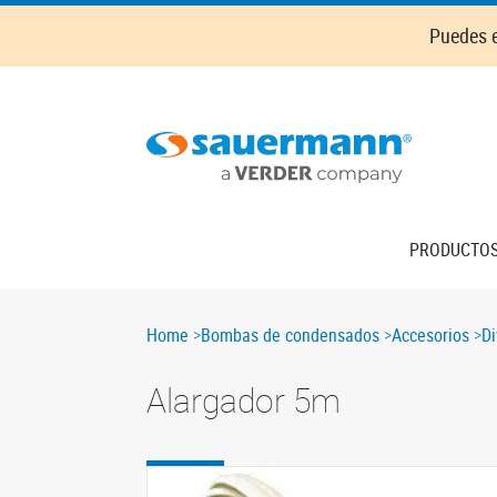
Skip
Puedes e
to
main
content
Main
PRODUCTO
navigation
Breadcrumb
Home
Bombas de condensados
Accesorios
Di
Alargador 5m