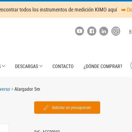
ncontrar todos los instrumentos de medición KIMO aquí
➡️ D
T
B
m
S
DESCARGAS
CONTACTO
¿DÓNDE COMPRAR?
verso
Alargador 5m
Solicitar un presupuesto
Ref.:
ACC00943