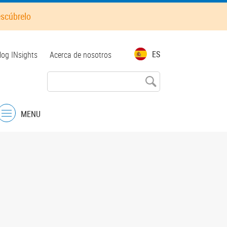
escúbrelo
op
ES
log INsights
Acerca de nosotros
enu
MENU
Menu