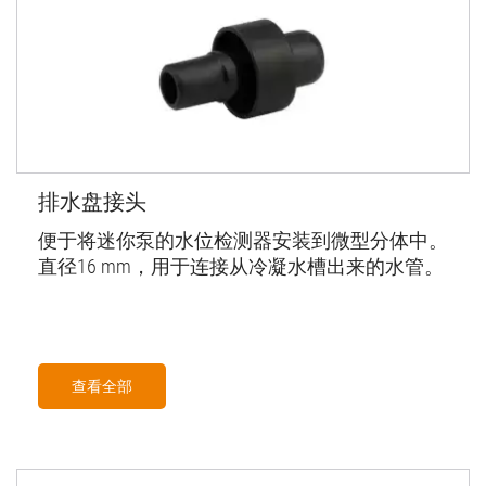
排水盘接头
便于将迷你泵的水位检测器安装到微型分体中。
直径16 mm，用于连接从冷凝水槽出来的水管。
查看全部