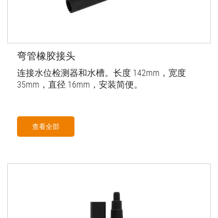
弯管橡胶接头
连接水位检测器和水槽。长度 142mm，宽度
35mm，直径 16mm，安装简便。
查看全部