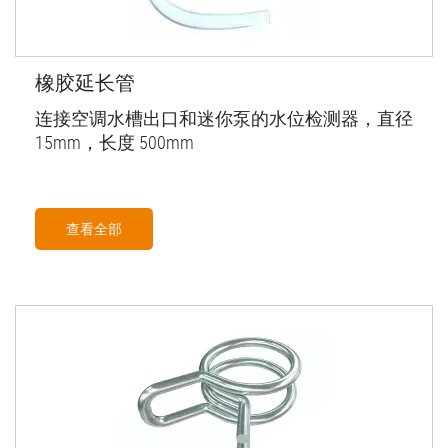
橡胶延长管
连接空调水槽出口和迷你泵的水位检测器，直径
15mm，长度 500mm
查看全部