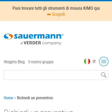
Skip
Puoi trovare tutti gli strumenti di misura KIMO qui
to
➡️ Scoprili
main
content
Top
IT
INsights Blog
Il nostro gruppo
menu
Breadcrumb
Home
Richiedi un preventivo