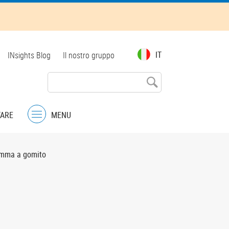
Top
IT
INsights Blog
Il nostro gruppo
menu
TARE
MENU
Menu
omma a gomito