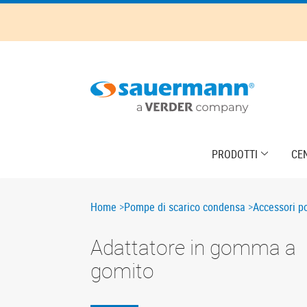
Skip
to
main
content
Main
PRODOTTI
CE
navigation
Breadcrumb
Home
Pompe di scarico condensa
Accessori p
Adattatore in gomma a
gomito