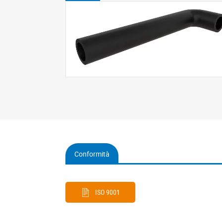
Conformità
(active
tab)
ISO 9001