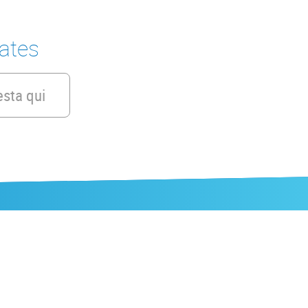
tates
esta qui