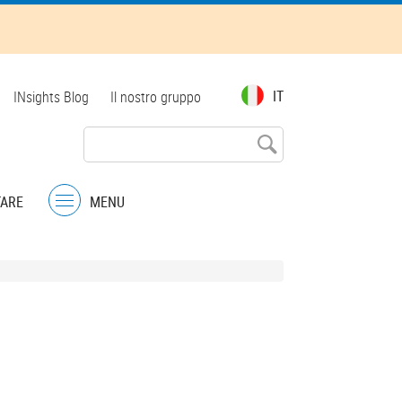
Top
IT
INsights Blog
Il nostro gruppo
menu
TARE
MENU
Menu