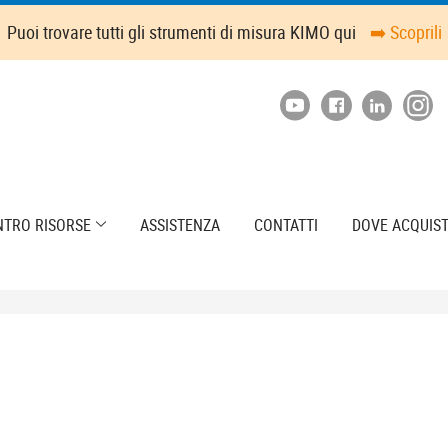
Puoi trovare tutti gli strumenti di misura KIMO qui
➡️ Scoprili
NTRO RISORSE
ASSISTENZA
CONTATTI
DOVE ACQUIS