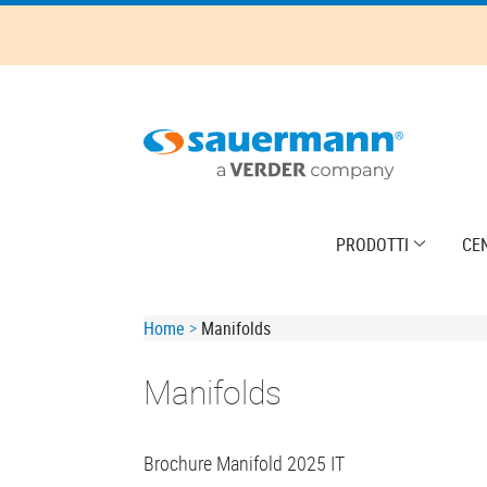
Skip
to
main
content
Main
PRODOTTI
CE
navigation
Breadcrumb
Home
Manifolds
Manifolds
Brochure Manifold 2025 IT