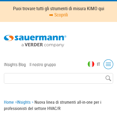
Skip
Puoi trovare tutti gli strumenti di misura KIMO qui
to
➡️ Scoprili
main
content
Top
IT
INsights Blog
Il nostro gruppo
menu
Breadcrumb
Home
INsights
Nuova linea di strumenti all-in-one per i
professionisti del settore HVAC/R