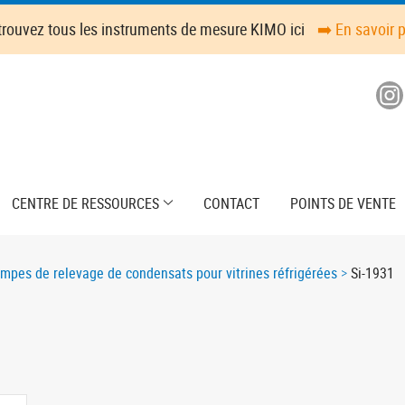
trouvez tous les instruments de mesure KIMO ici
➡️ En savoir 
CENTRE DE RESSOURCES
CONTACT
POINTS DE VENTE
mpes de relevage de condensats pour vitrines réfrigérées
Si-1931