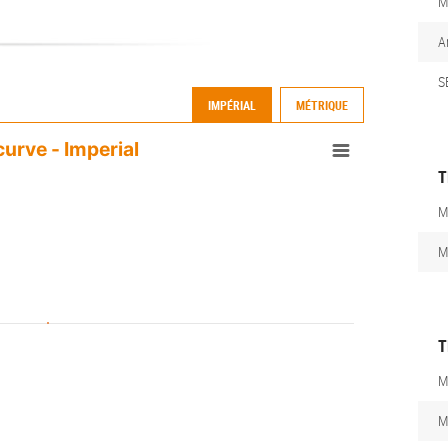
M
A
S
IMPÉRIAL
MÉTRIQUE
urve - Imperial
T
M
M
T
M
M