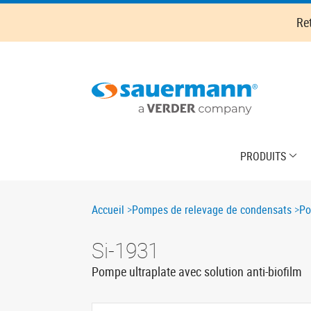
Skip
Re
to
main
content
Main
PRODUITS
navigation
Breadcrumb
Accueil
Pompes de relevage de condensats
Po
Si-1931
Pompe ultraplate avec solution anti-biofilm