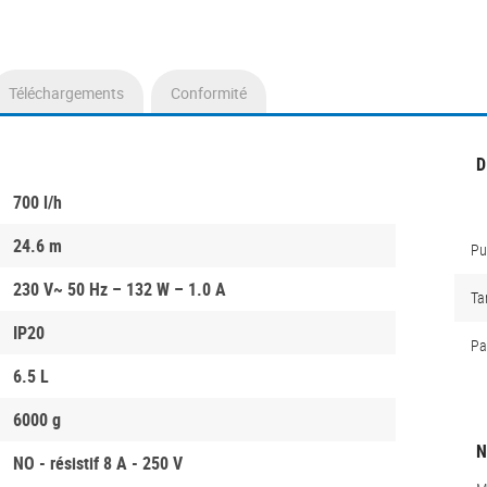
Téléchargements
Conformité
D
700 l/h
24.6 m
P
230 V~ 50 Hz – 132 W – 1.0 A
Ta
IP20
Pa
6.5 L
6000 g
N
NO - résistif 8 A - 250 V