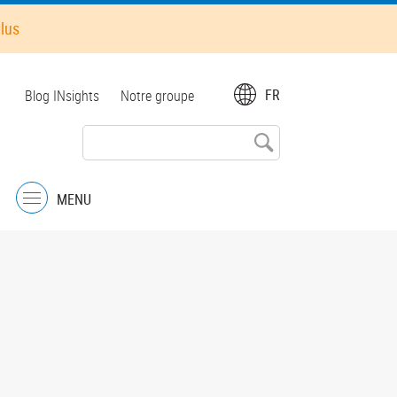
plus
Top
FR
Blog INsights
Notre groupe
menu
MENU
Menu