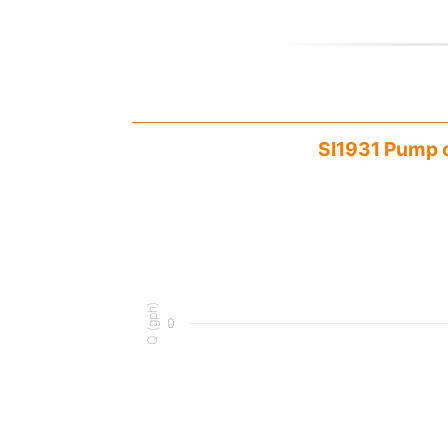
SI1931 Pump c
Q (gph)
0