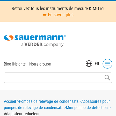
Skip
Retrouvez tous les instruments de mesure KIMO ici
to
➡️ En savoir plus
main
content
Top
FR
Blog INsights
Notre groupe
menu
Breadcrumb
Accueil
Pompes de relevage de condensats
Accessoires pour
pompes de relevage de condensats
Mini pompe de détection
Adaptateur réducteur